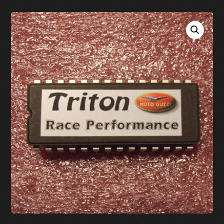
EPROM
RICAMBI
APRILIA
MY ACCOUNT
BMW
CASSA
DUCATI
CARRELLO
GUZZI
RICHIESTA
INFORMAZIONI
MV