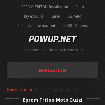
EPROM TRITON Installation
Shop
My account
Cassa
Carrello
Richiesta Informazioni
0,00€ -
0 items
POWUP.NET
La potenza è nulla senza il controllo
NAVIGATION
EPROM TRITON INSTALLATION
Home
/
Eprom
/ Eprom Triton Moto Guzzi
SHOP
Eprom Triton Moto Guzzi