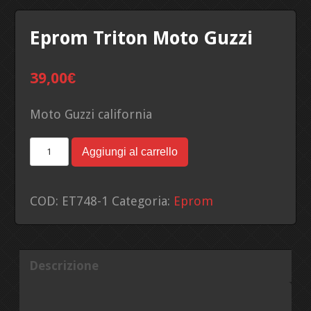
Eprom Triton Moto Guzzi
39,00
€
Moto Guzzi california
Eprom
Aggiungi al carrello
Triton
Moto
COD:
ET748-1
Categoria:
Eprom
Guzzi
quantità
Descrizione