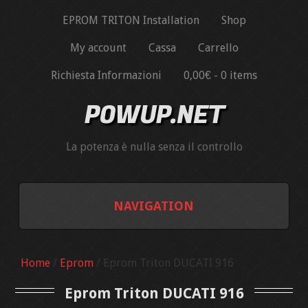
EPROM TRITON Installation
Shop
My account
Cassa
Carrello
Richiesta Informazioni
0,00€ -
0 items
POWUP.NET
La potenza è nulla senza il controllo
NAVIGATION
EPROM TRITON INSTALLATION
Home
/
Eprom
/ Eprom Triton DUCATI 916
SHOP
Eprom Triton DUCATI 916