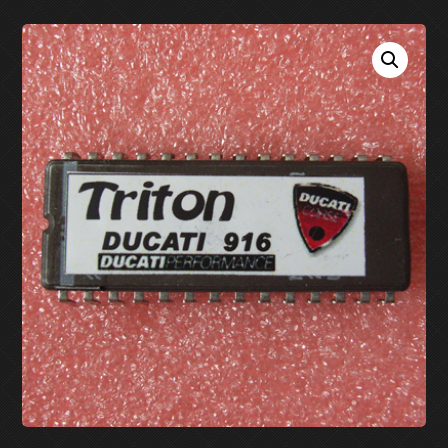
EPROM
RICAMBI
APRILIA
MY ACCOUNT
BMW
CASSA
DUCATI
CARRELLO
GUZZI
RICHIESTA
INFORMAZIONI
MV