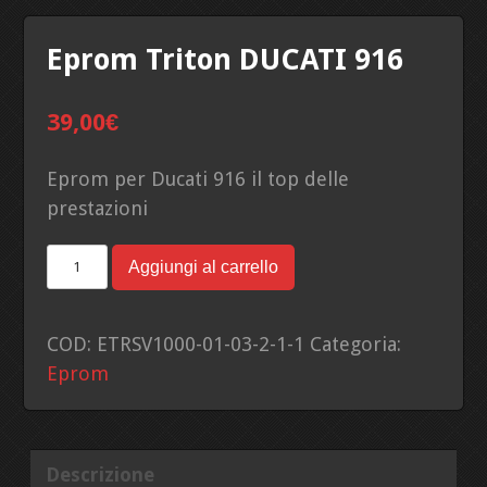
Eprom Triton DUCATI 916
39,00
€
Eprom per Ducati 916 il top delle
prestazioni
Eprom
Aggiungi al carrello
Triton
DUCATI
COD:
ETRSV1000-01-03-2-1-1
Categoria:
916
Eprom
quantità
Descrizione