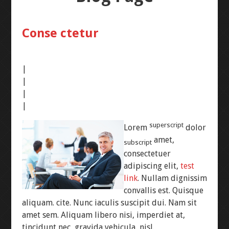
EPROM
Conse ctetur
RICAMBI
APRILIA
MY ACCOUNT
|
|
|
BMW
CASSA
|
DUCATI
CARRELLO
superscript
Lorem
dolor
amet,
subscript
consectetuer
GUZZI
RICHIESTA
adipiscing elit,
test
INFORMAZIONI
link
. Nullam dignissim
MV
convallis est. Quisque
aliquam.
cite
. Nunc iaculis suscipit dui. Nam sit
amet sem. Aliquam libero nisi, imperdiet at,
tincidunt nec, gravida vehicula, nisl.