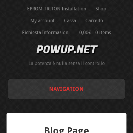
EPROM TRITON Installation
Shop
My account
Cassa
Carrello
Richiesta Informazioni
0,00€ -
0 items
POWUP.NET
La potenza è nulla senza il controllo
NAVIGATION
EPROM TRITON INSTALLATION
SHOP
Blog Page